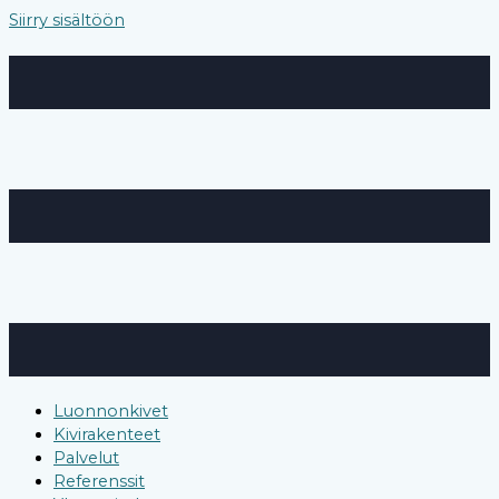
Siirry sisältöön
Luonnonkivet
Kivirakenteet
Palvelut
Referenssit