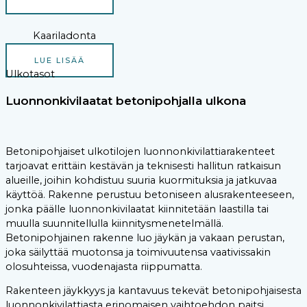
Kaariladonta
LUE LISÄÄ
Ulkotasot
Luonnonkivilaatat betonipohjalla ulkona
Betonipohjaiset ulkotilojen luonnonkivilattiarakenteet
tarjoavat erittäin kestävän ja teknisesti hallitun ratkaisun
alueille, joihin kohdistuu suuria kuormituksia ja jatkuvaa
käyttöä. Rakenne perustuu betoniseen alusrakenteeseen,
jonka päälle luonnonkivilaatat kiinnitetään laastilla tai
muulla suunnitellulla kiinnitysmenetelmällä.
Betonipohjainen rakenne luo jäykän ja vakaan perustan,
joka säilyttää muotonsa ja toimivuutensa vaativissakin
olosuhteissa, vuodenajasta riippumatta.
Rakenteen jäykkyys ja kantavuus tekevät betonipohjaisesta
luonnonkivilattiasta erinomaisen vaihtoehdon paitsi