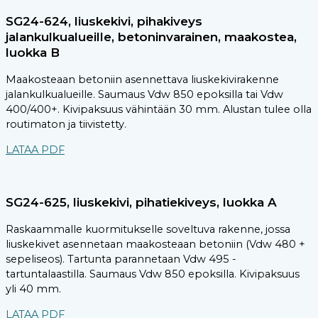
SG24-624, liuskekivi, pihakiveys
jalankulkualueille, betoninvarainen, maakostea,
luokka B
Maakosteaan betoniin asennettava liuskekivirakenne
jalankulkualueille. Saumaus Vdw 850 epoksilla tai Vdw
400/400+. Kivipaksuus vähintään 30 mm. Alustan tulee olla
routimaton ja tiivistetty.
LATAA PDF
SG24-625, liuskekivi, pihatiekiveys, luokka A
Raskaammalle kuormitukselle soveltuva rakenne, jossa
liuskekivet asennetaan maakosteaan betoniin (Vdw 480 +
sepeliseos). Tartunta parannetaan Vdw 495 -
tartuntalaastilla. Saumaus Vdw 850 epoksilla. Kivipaksuus
yli 40 mm.
LATAA PDF