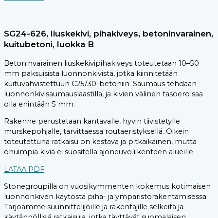
SG24-626, liuskekivi, pihakiveys, betoninvarainen,
kuitubetoni, luokka B
Betoninvarainen liuskekivipihakiveys toteutetaan 10–50
mm paksuisista luonnonkivistä, jotka kiinnitetään
kuituvahvistettuun C25/30-betoniin. Saumaus tehdään
luonnonkivisaumauslaastilla, ja kivien välinen tasoero saa
olla enintään 5 mm.
Rakenne perustetaan kantavalle, hyvin tiivistetylle
murskepohjalle, tarvittaessa routaeristyksellä. Oikein
toteutettuna ratkaisu on kestävä ja pitkäikäinen, mutta
ohuimpia kiviä ei suositella ajoneuvoliikenteen alueille.
LATAA PDF
Stonegroupilla on vuosikymmenten kokemus kotimaisen
luonnonkiven käytöstä piha- ja ympäristörakentamisessa.
Tarjoamme suunnittelijoille ja rakentajille selkeitä ja
käytännöllisiä ratkaisuja, jotka täyttävät suomalaisen