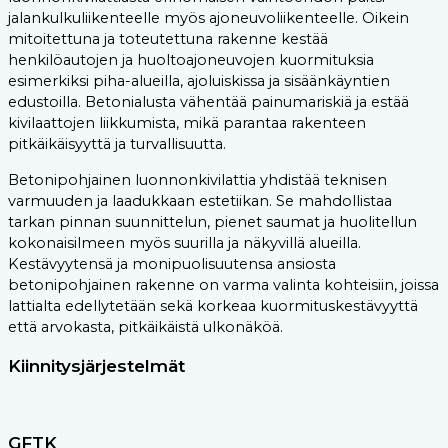
jalankulkuliikenteelle myös ajoneuvoliikenteelle. Oikein
mitoitettuna ja toteutettuna rakenne kestää
henkilöautojen ja huoltoajoneuvojen kuormituksia
esimerkiksi piha-alueilla, ajoluiskissa ja sisäänkäyntien
edustoilla. Betonialusta vähentää painumariskiä ja estää
kivilaattojen liikkumista, mikä parantaa rakenteen
pitkäikäisyyttä ja turvallisuutta.
Betonipohjainen luonnonkivilattia yhdistää teknisen
varmuuden ja laadukkaan estetiikan. Se mahdollistaa
tarkan pinnan suunnittelun, pienet saumat ja huolitellun
kokonaisilmeen myös suurilla ja näkyvillä alueilla.
Kestävyytensä ja monipuolisuutensa ansiosta
betonipohjainen rakenne on varma valinta kohteisiin, joissa
lattialta edellytetään sekä korkeaa kuormituskestävyyttä
että arvokasta, pitkäikäistä ulkonäköä.
Kiinnitysjärjestelmät
GFTK