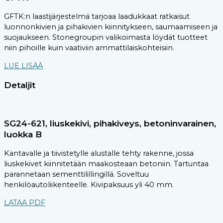
GFTK:n laastijärjestelmä tarjoaa laadukkaat ratkaisut
luonnonkivien ja pihakivien kiinnitykseen, saumaamiseen ja
suojaukseen. Stonegroupin valikoimasta löydät tuotteet
niin pihoille kuin vaativiin ammattilaiskohteisiin.
LUE LISÄÄ
Detaljit
SG24-621, liuskekivi, pihakiveys, betoninvarainen,
luokka B
Kantavalle ja tiivistetylle alustalle tehty rakenne, jossa
liuskekivet kiinnitetään maakosteaan betoniin. Tartuntaa
parannetaan sementtilillingillä. Soveltuu
henkilöautoliikenteelle. Kivipaksuus yli 40 mm.
LATAA PDF