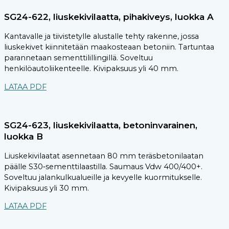
SG24-622, liuskekivilaatta, pihakiveys, luokka A
Kantavalle ja tiivistetylle alustalle tehty rakenne, jossa
liuskekivet kiinnitetään maakosteaan betoniin. Tartuntaa
parannetaan sementtilillingillä. Soveltuu
henkilöautoliikenteelle. Kivipaksuus yli 40 mm.
LATAA PDF
SG24-623, liuskekivilaatta, betoninvarainen,
luokka B
Liuskekivilaatat asennetaan 80 mm teräsbetonilaatan
päälle S30‑sementtilaastilla. Saumaus Vdw 400/400+.
Soveltuu jalankulkualueille ja kevyelle kuormitukselle.
Kivipaksuus yli 30 mm.
LATAA PDF