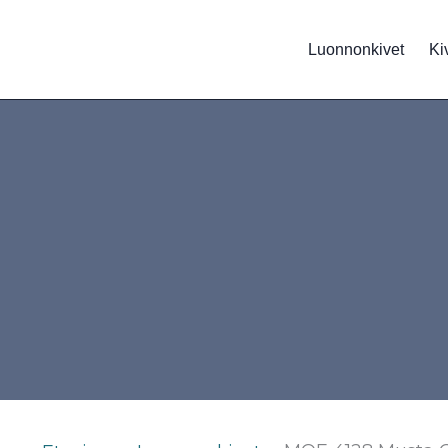
Siirry
sisältöön
Luonnonkivet
Ki