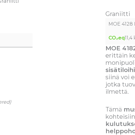
aniitti
Graniitti
MOE 4128 M
CO₂eq
11,4
MOE 4182
erittäin 
monipuoli
sisätiloih
siinä voi 
jotka tuov
ilmettä.
ered)
Tämä
mus
kohteisiin
kulutukse
helppoho