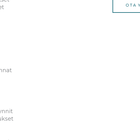
OTA 
et
innat
ynnit
ukset