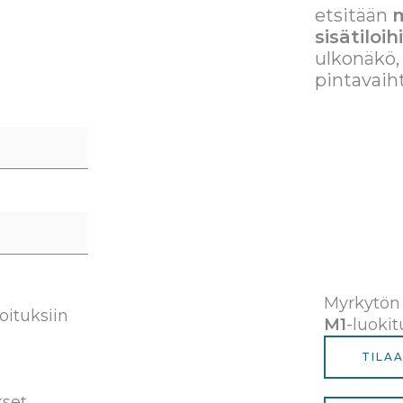
etsitään
m
sisätiloih
ulkonäkö,
pintavaih
Myrkytön 
oituksiin
M1
-luokit
TILAA
kset