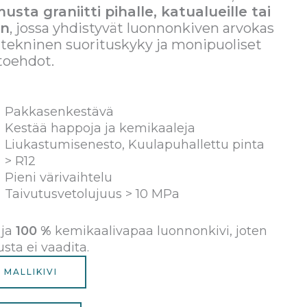
usta graniitti pihalle, katualueille tai
in
, jossa yhdistyvät luonnonkiven arvokas
 tekninen suorituskyky ja monipuoliset
toehdot.
Pakkasenkestävä
Kestää happoja ja kemikaaleja
Liukastumisenesto, Kuulapuhallettu pinta
> R12
Pieni värivaihtelu
Taivutusvetolujuus > 10 MPa
ja
100 %
kemikaalivapaa luonnonkivi, joten
usta ei vaadita.
 MALLIKIVI