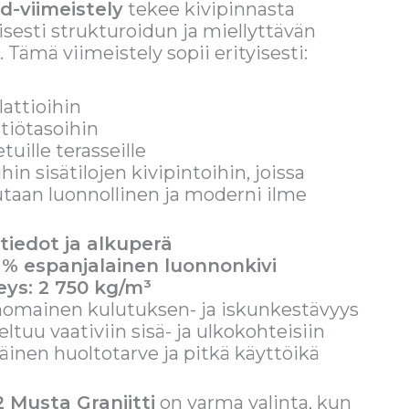
d-viimeistely
tekee kivipinnasta
isesti strukturoidun ja miellyttävän
 Tämä viimeistely sopii erityisesti:
lattioihin
ttiötasoihin
tuille terasseille
in sisätilojen kivipintoihin, joissa
utaan luonnollinen ja moderni ilme
tiedot ja alkuperä
 % espanjalainen luonnonkivi
eys: 2 750 kg/m³
nomainen kulutuksen- ja iskunkestävyys
ltuu vaativiin sisä- ja ulkokohteisiin
äinen huoltotarve ja pitkä käyttöikä
 Musta Graniitti
on varma valinta, kun