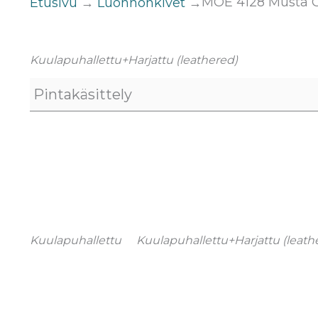
MOE 4128 Musta Gr
Etusivu
→
Luonnonkivet
→
Kuulapuhallettu+Harjattu (leathered)
Pintakäsittely
Kuulapuhallettu
Kuulapuhallettu+Harjattu (leath