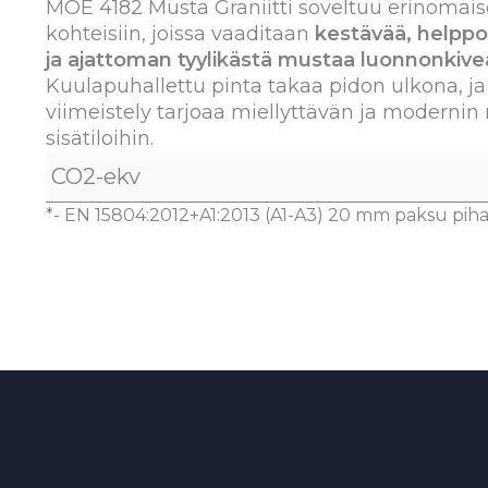
MOE 4182 Musta Graniitti soveltuu erinomais
kohteisiin, joissa vaaditaan
kestävää, helppo
ja ajattoman tyylikästä mustaa luonnonkive
Kuulapuhallettu pinta takaa pidon ulkona, ja
viimeistely tarjoaa miellyttävän ja modernin 
sisätiloihin.
CO2-ekv
*- EN 15804:2012+A1:2013 (A1-A3) 20 mm paksu piha