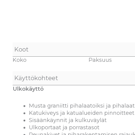
Koot
Koko
Paksuus
Käyttökohteet
Ulkokäyttö
Musta graniitti pihalaatoiksi ja pihalaat
Katukiveys ja katualueiden pinnoitteet
Sisäänkäynnit ja kulkuväylät
Ulkoportaat ja porrastasot
Reunakivet ja piharakentamisen rajau