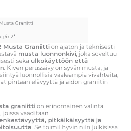
usta Graniitti
 kg/m2*
 Musta Graniitti
on ajaton ja teknisesti
kestävä
musta luonnonkivi
, joka soveltuu
sesti sekä
ulkokäyttöön että
in
. Kiven perussävy on syvän musta, ja
esiintyä luonnollisia vaaleampia vivahteita,
at pintaan elävyyttä ja aidon graniitin
ta graniitti
on erinomainen valinta
, joissa vaaditaan
nkestävyyttä, pitkäikäisyyttä ja
itoisuutta
. Se toimii hyvin niin julkisissa