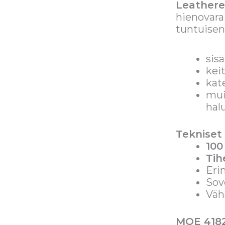
Leathere
hienovara
tuntuisen.
sisä
kei
kate
muih
hal
Tekniset 
100
Tih
Eri
Sove
Väh
MOE 4182