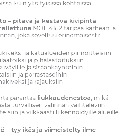
ssä kuin yksityisissä kohteissa.
ö – pitävä ja kestävä kivipinta
allettuna
MOE 4182 tarjoaa karhean ja
innan, joka soveltuu erinomaisesti:
ukiveksi ja katualueiden pinnoitteisiin
laatoiksi ja pihalaatoituksiin
kuväylille ja sisäänkäynteihin
aisiin ja porrastasoihin
nakiveksi ja rajauksiin
nta parantaa
liukkaudenestoa
, mikä
stä turvallisen valinnan vaihteleviin
eisiin ja vilkkaasti liikennöidyille alueille.
ö – tyylikäs ja viimeistelty ilme