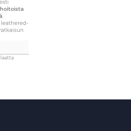
esti
hoitoista
ä
.
 leathered-
ratkaisun
laatta