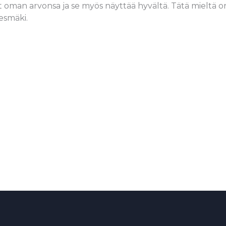
t oman arvonsa ja se myös näyttää hyvältä. Tätä mieltä on
esmäki.