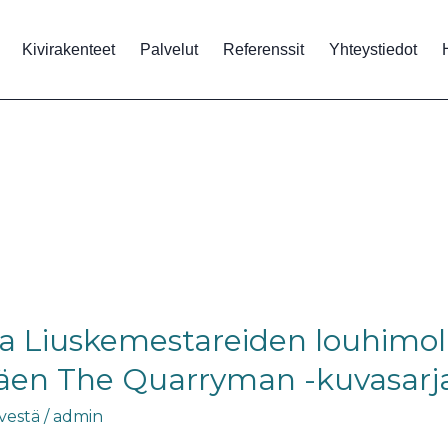
Kivirakenteet
Palvelut
Referenssit
Yhteystiedot
 Liuskemestareiden louhimolla
en The Quarryman -kuvasarj
ivestä
/
admin