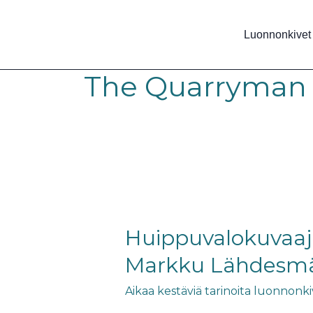
Siirry
sisältöön
Luonnonkivet
The Quarryman
Huippuvalokuvaaja
Liuskemestareiden
louhimolla:
Huippuvalokuvaaja
Näin
Markku Lähdesmä
syntyi
Markku
Aikaa kestäviä tarinoita luonnonk
Lähdesmäen