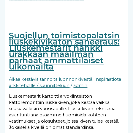
Suojellun toimistopalatsin
liuskekivikaton saneeraus:
Liuskemestarit hankki
urakkaan maailman
parhaat ammattilaiset
ulkomailta
Aikaa kestäviä tarinoita luonnonkivestä
,
Inspiraatiota
arkkitehdille / suunnitteluun
/
admin
Liuskemestarit kartoitti arvokiinteistön
kattoremonttiin liuskekiven, joka kestää vaikka
seuraavallekin vuosisadalle. Liuskekiven teknisenä
asiantuntijana osaamme huomioida kohteen
vaatimukset ja olosuhteet, joissa kiven tulee kestää.
Jokaisella kivellä on omat standardinsa.