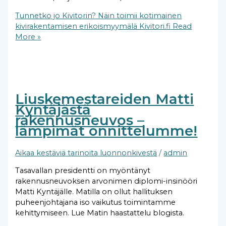
Tunnetko jo Kivitorin? Näin toimii kotimainen
kivirakentamisen erikoismyymälä Kivitori.fi
Read
More »
Liuskemestareiden Matti
Kyntäjästä
rakennusneuvos –
lämpimät onnittelumme!
Aikaa kestäviä tarinoita luonnonkivestä
/
admin
Tasavallan presidentti on myöntänyt
rakennusneuvoksen arvonimen diplomi-insinööri
Matti Kyntäjälle. Matilla on ollut hallituksen
puheenjohtajana iso vaikutus toimintamme
kehittymiseen. Lue Matin haastattelu blogista.