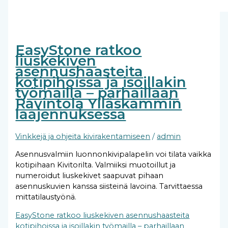
EasyStone ratkoo
liuskekiven
asennushaasteita
kotipihoissa ja isoillakin
työmailla – parhaillaan
Ravintola Ylläskammin
laajennuksessa
Vinkkejä ja ohjeita kivirakentamiseen
/
admin
Asennusvalmiin luonnonkivipalapelin voi tilata vaikka
kotipihaan Kivitorilta. Valmiiksi muotoillut ja
numeroidut liuskekivet saapuvat pihaan
asennuskuvien kanssa siisteinä lavoina. Tarvittaessa
mittatilaustyönä.
EasyStone ratkoo liuskekiven asennushaasteita
kotipihoissa ja isoillakin työmailla – parhaillaan