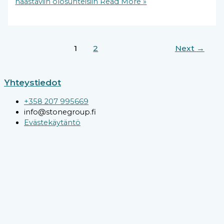
haastaviin olosuhteisiin
Read More »
1
2
Next
→
Yhteystiedot
+358 207 995669
info@stonegroup.fi
Evästekäytäntö