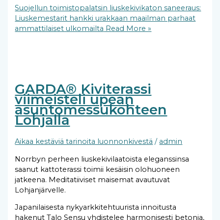
Suojellun toimistopalatsin liuskekivikaton saneeraus:
Liuskemestarit hankki urakkaan maailman parhaat
ammattilaiset ulkomailta
Read More »
GARDA® Kiviterassi
viimeisteli upean
asuntomessukohteen
Lohjalla
Aikaa kestäviä tarinoita luonnonkivestä
/
admin
Norrbyn perheen liuskekivilaatoista eleganssinsa
saanut kattoterassi toimii kesäisin olohuoneen
jatkeena. Meditatiiviset maisemat avautuvat
Lohjanjärvelle.
Japanilaisesta nykyarkkitehtuurista innoitusta
hakenut Talo Sensu yhdistelee harmonisesti betonia,