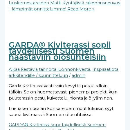
Liuskemestareiden Matti Kyntäjästä rakennusneuvos
– lämpimät onnittelumme!
Read More »
GARDA® Kiviterassi sopii
täydellisesti Suomen
haastaviin olosuhteisiin
Aikaa kestäviä tarinoita luonnonkivestä
,
Inspiraatiota
arkkitehdille / suunnitteluun
/
admin
Garda Kiviterassi vaatii vain kevyttä pesua silloin
tällöin. Se on huomattavasti pienempi projekti kuin
puuterassin pesu, kuivattelu, hionta ja öljyäminen.
Lue rakennusalan konkareiden muut lukuisat syyt
suosia kiviterassia Suomen olosuhteissa.
GARDA® Kiviterassi sopii täydellisesti Suomen