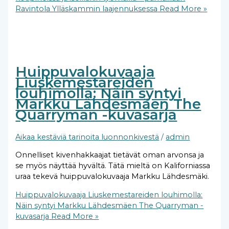
Ravintola Ylläskammin laajennuksessa
Read More »
Huippuvalokuvaaja
Liuskemestareiden
louhimolla: Näin syntyi
Markku Lähdesmäen The
Quarryman -kuvasarja
Aikaa kestäviä tarinoita luonnonkivestä
/
admin
Onnelliset kivenhakkaajat tietävät oman arvonsa ja
se myös näyttää hyvältä. Tätä mieltä on Kaliforniassa
uraa tekevä huippuvalokuvaaja Markku Lähdesmäki.
Huippuvalokuvaaja Liuskemestareiden louhimolla:
Näin syntyi Markku Lähdesmäen The Quarryman -
kuvasarja
Read More »