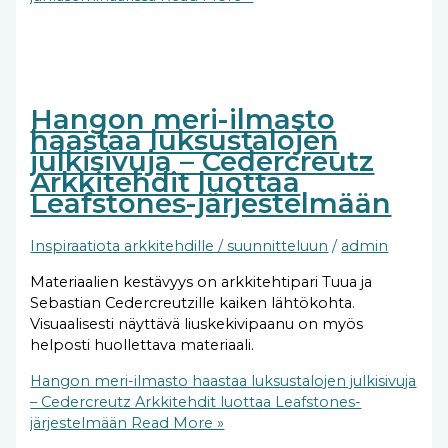
Hangon meri-ilmasto
haastaa luksustalojen
julkisivuja – Cedercreutz
Arkkitehdit luottaa
Leafstones-järjestelmään
Inspiraatiota arkkitehdille / suunnitteluun
/
admin
Materiaalien kestävyys on arkkitehtipari Tuua ja
Sebastian Cedercreutzille kaiken lähtökohta.
Visuaalisesti näyttävä liuskekivipaanu on myös
helposti huollettava materiaali.
Hangon meri-ilmasto haastaa luksustalojen julkisivuja
– Cedercreutz Arkkitehdit luottaa Leafstones-
järjestelmään
Read More »