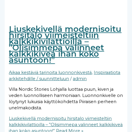
Liuskekivellä modernisoitu
hirsitalo viimeisteltiin
kalkkikivilattioilla –
”Olisimmepa valinneet
kalkkikiveä ihan koko
asuntoon!”
Aikaa kestäviä tarinoita luonnonkivestä
,
Inspiraatiota
arkkitehdille / suunnitteluun
/
admin
Villa Nordic Stories Lohjalla luottaa puun, kiven ja
veden luonnolliseen harmoniaan. Luonnonkivelle on
löytynyt lukuisia käyttökohdetta Piiraisen perheen
unelmakodista.
Liuskekivellä modernisoitu hirsitalo viimeisteltiin
kalkkikivilattioilla – ”Olisimmepa valinneet kalkkikiveä
ihan koko asuntoon!”
Read More »