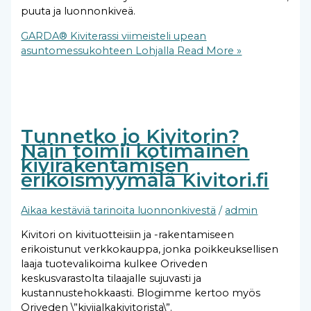
puuta ja luonnonkiveä.
GARDA® Kiviterassi viimeisteli upean
asuntomessukohteen Lohjalla
Read More »
Tunnetko jo Kivitorin?
Näin toimii kotimainen
kivirakentamisen
erikoismyymälä Kivitori.fi
Aikaa kestäviä tarinoita luonnonkivestä
/
admin
Kivitori on kivituotteisiin ja -rakentamiseen
erikoistunut verkkokauppa, jonka poikkeuksellisen
laaja tuotevalikoima kulkee Oriveden
keskusvarastolta tilaajalle sujuvasti ja
kustannustehokkaasti. Blogimme kertoo myös
Oriveden \”kivijalkakivitorista\”.