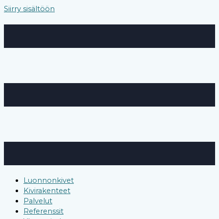
Siirry sisältöön
Luonnonkivet
Kivirakenteet
Palvelut
Referenssit