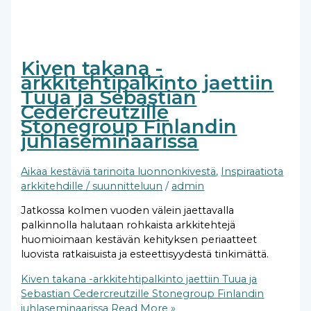
Kiven takana -
arkkitehtipalkinto jaettiin
Tuua ja Sebastian
Cedercreutzille
Stonegroup Finlandin
juhlaseminaarissa
Aikaa kestäviä tarinoita luonnonkivestä
,
Inspiraatiota
arkkitehdille / suunnitteluun
/
admin
Jatkossa kolmen vuoden välein jaettavalla
palkinnolla halutaan rohkaista arkkitehtejä
huomioimaan kestävän kehityksen periaatteet
luovista ratkaisuista ja esteettisyydestä tinkimättä.
Kiven takana -arkkitehtipalkinto jaettiin Tuua ja
Sebastian Cedercreutzille Stonegroup Finlandin
juhlaseminaarissa
Read More »