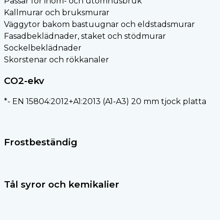
Passar för inom- och utomhusbruk
Kallmurar och bruksmurar
Väggytor bakom bastuugnar och eldstadsmurar
Fasadbeklädnader, staket och stödmurar
Sockelbeklädnader
Skorstenar och rökkanaler
CO2-ekv
*- EN 15804:2012+A1:2013 (A1-A3) 20 mm tjock platta
Frostbeständig
Tål syror och kemikalier