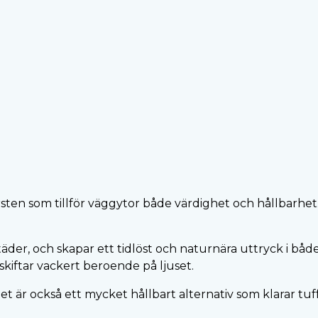
en som tillför väggytor både värdighet och hållbarhet. D
äder, och skapar ett tidlöst och naturnära uttryck i bå
kiftar vackert beroende på ljuset.
– det är också ett mycket hållbart alternativ som klarar tu