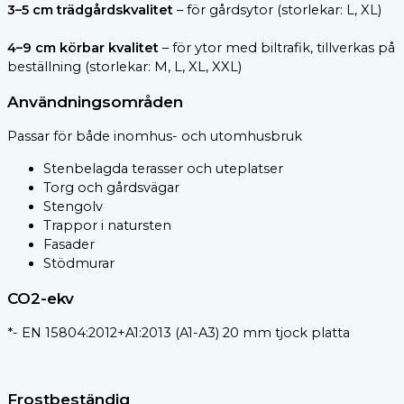
3–5 cm trädgårdskvalitet
– för gårdsytor (storlekar: L, XL)
4–9 cm körbar kvalitet
– för ytor med biltrafik, tillverkas på
beställning (storlekar: M, L, XL, XXL)
Användningsområden
Passar för både inomhus- och utomhusbruk
Stenbelagda terasser och uteplatser
Torg och gårdsvägar
Stengolv
Trappor i natursten
Fasader
Stödmurar
CO2-ekv
*- EN 15804:2012+A1:2013 (A1-A3) 20 mm tjock platta
Frostbeständig