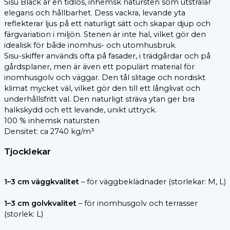
Sisu Black är en tidlös, inhemsk natursten som utstrålar
elegans och hållbarhet. Dess vackra, levande yta
reflekterar ljus på ett naturligt sätt och skapar djup och
färgvariation i miljön. Stenen är inte hal, vilket gör den
idealisk för både inomhus- och utomhusbruk.
Sisu-skiffer används ofta på fasader, i trädgårdar och på
gårdsplaner, men är även ett populärt material för
inomhusgolv och väggar. Den tål slitage och nordiskt
klimat mycket väl, vilket gör den till ett långlivat och
underhållsfritt val. Den naturligt sträva ytan ger bra
halkskydd och ett levande, unikt uttryck.
100 % inhemsk natursten
Densitet: ca 2740 kg/m³
Tjocklekar
1–3 cm väggkvalitet
– för väggbeklädnader (storlekar: M, L)
1–3 cm golvkvalitet
– för inomhusgolv och terrasser
(storlek: L)