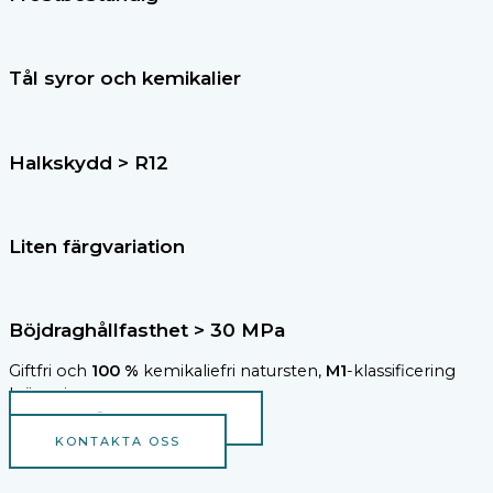
Tål syror och kemikalier
Halkskydd > R12
Liten färgvariation
Böjdraghållfasthet > 30 MPa
Giftfri och
100 %
kemikaliefri natursten,
M1
-klassificering
krävs ej.
BESTÄLL PROVSTEN
KONTAKTA OSS