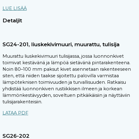
LUE LISÄÄ
Detaljit
SG24-201, liuskekivimuuri, muurattu, tulisija
Muurattu liuskekivimuuri tulisijassa, jossa luonnonkivet
toimivat kestävänä ja lämpöä sietävänä pintarakenteena.
Noin 80–100 mm paksut kivet asennetaan rakenteeseen
siten, että niiden taakse sijoitettu palovilla varmistaa
lämpöteknisen toimivuuden ja turvallisuuden. Ratkaisu
yhdistää luonnonkiven rustiikkisen ilmeen ja korkean
lämmönkestävyyden, soveltuen pitkäikäisiin ja näyttäviin
tulisijarakenteisiin.
LATAA PDF
SG26-202