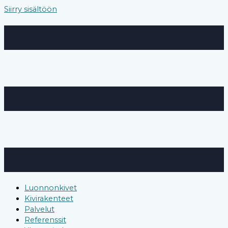
Siirry sisältöön
Luonnonkivet
Kivirakenteet
Palvelut
Referenssit