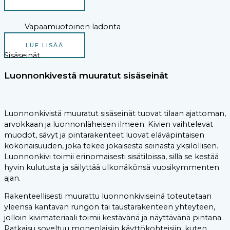
Vapaamuotoinen ladonta
LUE LISÄÄ
Sisäseinät
Luonnonkivestä muuratut sisäseinät
Luonnonkivistä muuratut sisäseinät tuovat tilaan ajattoman,
arvokkaan ja luonnonläheisen ilmeen. Kivien vaihtelevat
muodot, sävyt ja pintarakenteet luovat eläväpintaisen
kokonaisuuden, joka tekee jokaisesta seinästä yksilöllisen.
Luonnonkivi toimii erinomaisesti sisätiloissa, sillä se kestää
hyvin kulutusta ja säilyttää ulkonäkönsä vuosikymmenten
ajan.
Rakenteellisesti muurattu luonnonkiviseinä toteutetaan
yleensä kantavan rungon tai taustarakenteen yhteyteen,
jolloin kivimateriaali toimii kestävänä ja näyttävänä pintana.
Ratkaisu soveltuu monenlaisiin käyttökohteisiin, kuten