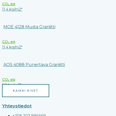
CO₂ eq
11,4 kg/m2*
MOE 4128 Musta Graniitti
CO₂ eq
11,4 kg/m2*
AOS 4088 Punertava Graniitti
CO₂ eq
5,8 kg/m2*
KAIKKI KIVET
Yhteystiedot
+358 207 995669