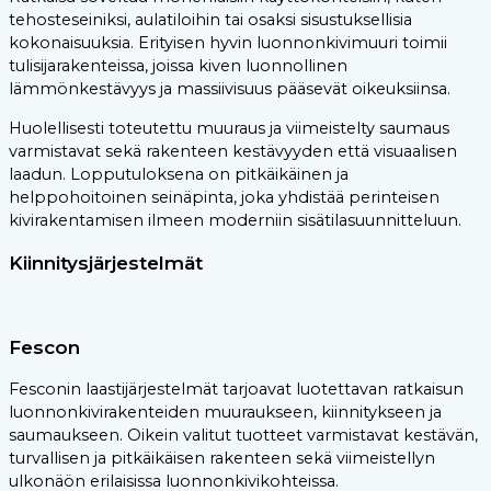
tehosteseiniksi, aulatiloihin tai osaksi sisustuksellisia
kokonaisuuksia. Erityisen hyvin luonnonkivimuuri toimii
tulisijarakenteissa, joissa kiven luonnollinen
lämmönkestävyys ja massiivisuus pääsevät oikeuksiinsa.
Huolellisesti toteutettu muuraus ja viimeistelty saumaus
varmistavat sekä rakenteen kestävyyden että visuaalisen
laadun. Lopputuloksena on pitkäikäinen ja
helppohoitoinen seinäpinta, joka yhdistää perinteisen
kivirakentamisen ilmeen moderniin sisätilasuunnitteluun.
Kiinnitysjärjestelmät
Fescon
Fesconin laastijärjestelmät tarjoavat luotettavan ratkaisun
luonnonkivirakenteiden muuraukseen, kiinnitykseen ja
saumaukseen. Oikein valitut tuotteet varmistavat kestävän,
turvallisen ja pitkäikäisen rakenteen sekä viimeistellyn
ulkonäön erilaisissa luonnonkivikohteissa.