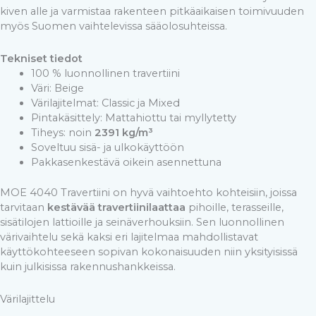
kiven alle ja varmistaa rakenteen pitkäaikaisen toimivuuden
myös Suomen vaihtelevissa sääolosuhteissa.
Tekniset tiedot
100 % luonnollinen travertiini
Väri: Beige
Värilajitelmat: Classic ja Mixed
Pintakäsittely: Mattahiottu tai myllytetty
Tiheys: noin
2391 kg/m³
Soveltuu sisä- ja ulkokäyttöön
Pakkasenkestävä oikein asennettuna
MOE 4040 Travertiini on hyvä vaihtoehto kohteisiin, joissa
tarvitaan
kestävää travertiinilaattaa
pihoille, terasseille,
sisätilojen lattioille ja seinäverhouksiin. Sen luonnollinen
värivaihtelu sekä kaksi eri lajitelmaa mahdollistavat
käyttökohteeseen sopivan kokonaisuuden niin yksityisissä
kuin julkisissa rakennushankkeissa.
Värilajittelu