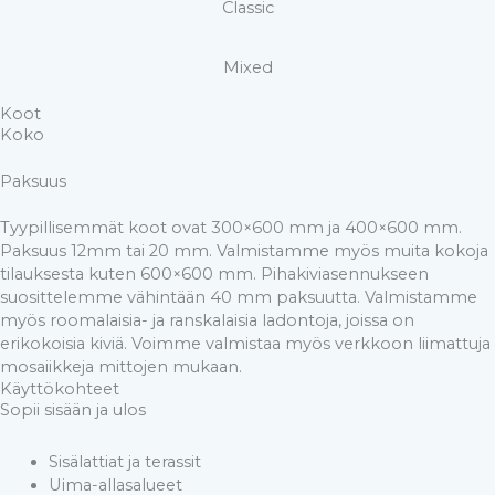
Classic
Mixed
Koot
Koko
Paksuus
Tyypillisemmät koot ovat 300×600 mm ja 400×600 mm.
Paksuus 12mm tai 20 mm. Valmistamme myös muita kokoja
tilauksesta kuten 600×600 mm. Pihakiviasennukseen
suosittelemme vähintään 40 mm paksuutta. Valmistamme
myös roomalaisia- ja ranskalaisia ladontoja, joissa on
erikokoisia kiviä. Voimme valmistaa myös verkkoon liimattuja
mosaiikkeja mittojen mukaan.
Käyttökohteet
Sopii sisään ja ulos
Sisälattiat ja terassit
Uima-allasalueet