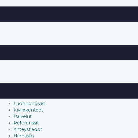
Siirry
sisältöön
Luonnonkivet
Kivirakenteet
Palvelut
Referenssit
Yhteystiedot
Hinnasto