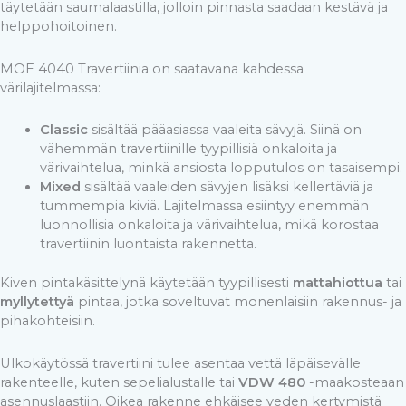
täytetään saumalaastilla, jolloin pinnasta saadaan kestävä ja
helppohoitoinen.
MOE 4040 Travertiinia on saatavana kahdessa
värilajitelmassa:
Classic
sisältää pääasiassa vaaleita sävyjä. Siinä on
vähemmän travertiinille tyypillisiä onkaloita ja
värivaihtelua, minkä ansiosta lopputulos on tasaisempi.
Mixed
sisältää vaaleiden sävyjen lisäksi kellertäviä ja
tummempia kiviä. Lajitelmassa esiintyy enemmän
luonnollisia onkaloita ja värivaihtelua, mikä korostaa
travertiinin luontaista rakennetta.
Kiven pintakäsittelynä käytetään tyypillisesti
mattahiottua
tai
myllytettyä
pintaa, jotka soveltuvat monenlaisiin rakennus- ja
pihakohteisiin.
Ulkokäytössä travertiini tulee asentaa vettä läpäisevälle
rakenteelle, kuten sepelialustalle tai
VDW 480
-maakosteaan
asennuslaastiin. Oikea rakenne ehkäisee veden kertymistä