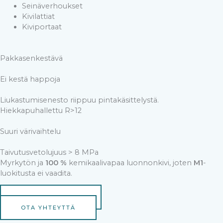
Seinäverhoukset
Kivilattiat
Kiviportaat
Pakkasenkestävä
Ei kestä happoja
Liukastumisenesto riippuu pintakäsittelystä.
Hiekkapuhallettu R>12
Suuri värivaihtelu
Taivutusvetolujuus > 8 MPa
Myrkytön ja
100 %
kemikaalivapaa luonnonkivi, joten
M1
-
luokitusta ei vaadita.
TILAA MALLIKIVI
OTA YHTEYTTÄ