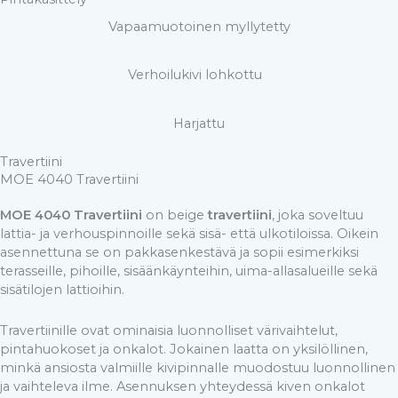
Vapaamuotoinen myllytetty
Verhoilukivi lohkottu
Harjattu
Travertiini
MOE 4040 Travertiini
MOE 4040 Travertiini
on beige
travertiini
, joka soveltuu
lattia- ja verhouspinnoille sekä sisä- että ulkotiloissa. Oikein
asennettuna se on pakkasenkestävä ja sopii esimerkiksi
terasseille, pihoille, sisäänkäynteihin, uima-allasalueille sekä
sisätilojen lattioihin.
Travertiinille ovat ominaisia luonnolliset värivaihtelut,
pintahuokoset ja onkalot. Jokainen laatta on yksilöllinen,
minkä ansiosta valmiille kivipinnalle muodostuu luonnollinen
ja vaihteleva ilme. Asennuksen yhteydessä kiven onkalot