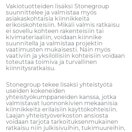
Vakiotuotteiden lisäksi Stonegroup
suunnittelee ja valmistaa myös
asiakaskohtaisia kiinnikkeitä
erikoiskohteisiin. Mikäli valmis ratkaisu
ei sovellu kohteen rakenteisiin tai
kivimateriaaliin, voidaan kiinnike
suunnitella ja valmistaa projektin
vaatimusten mukaisesti. Näin myös
vaativiin ja yksilöllisiin kohteisiin voidaan
toteuttaa toimiva ja turvallinen
kiinnitysratkaisu.
Stonegroup tekee lisäksi yhteistyötä
useiden kokeneiden
yhteistyökumppaneiden kanssa, jotka
valmistavat luonnonkivien mekaanisia
kiinnikkeitä erilaisiin käyttökohteisiin.
Laajan yhteistyöverkoston ansiosta
voidaan tarjota tarkoituksenmukainen
ratkaisu niin julkisivuihin, tukimuureihin,