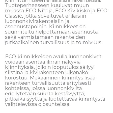
Tuoteperheeseen kuuluvat muun
muassa ECO Nitoja, ECO Kivikisko ja ECO
Classic, jotka soveltuvat erilaisiin
luonnonkivirakenteisiin ja
asennustapoihin. Kiinnikkeet on
suunniteltu helpottamaan asennusta
sekä varmistamaan rakenteiden
pitkäaikainen turvallisuus ja toimivuus.
ECO-kiinnikkeiden avulla luonnonkivet
voidaan asentaa ilman näkyviä
kiinnityksiä, jolloin lopputulos säilyy
siistinä ja kivirakenteen ulkonäkö
korostuu. Mekaaninen kiinnitys lisää
rakenteen turvallisuutta erityisesti
kohteissa, joissa luonnonkiviltä
edellytetään suurta kestävyyttä,
pitkäikäisyyttä ja luotettavaa kiinnitystä
vaihtelevissa olosuhteissa.