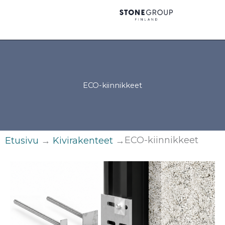
Siirry
sisältöön
ECO-kiinnikkeet
ECO-kiinnikkeet
Etusivu
→
Kivirakenteet
→