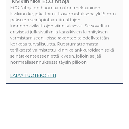
Kivikiinnike ECO nitoja
ECO Nitoja on huomaamaton mekaaninen
kivikiinnike, joka toimii lisävarmistuksena yli 15 mm
paksujen seinäpintaan liimattujen
luonnonkivilaattojen kiinnityksessä. Se soveltuu
erityisesti julkisivuihin ja kansikivien kiinnityksen
varmistamiseen, joissa rakenteelta edellytetään
korkeaa turvallisuutta. Ruostumattomasta
teräksestä valmistettu kiinnike ankkuroidaan sekä
seinärakenteeseen että kiveen, jolloin se jää
normaaliasennuksessa täysin piiloon.
LATAA TUOTEKORTTI