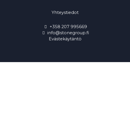
Yhteystiedot
+358 207 995669
info@stonegroup.fi
Evästekäytäntö