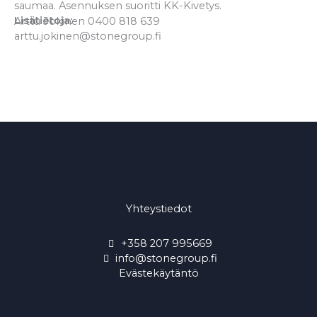
saumaa. Asennuksen suoritti KK-Kivetys.
Lisätietoja:
Arttu Jokinen 0400 818 639
arttu.jokinen@stonegroup.fi
Yhteystiedot
+358 207 995669
info@stonegroup.fi
Evästekäytäntö