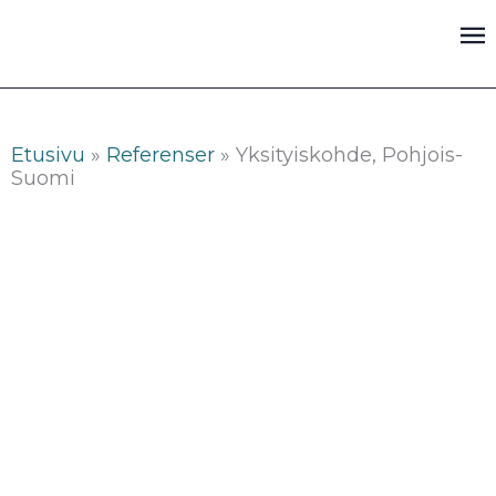
Siirry
sisältöön
Etusivu
»
Referenser
»
Yksityiskohde, Pohjois-
Suomi