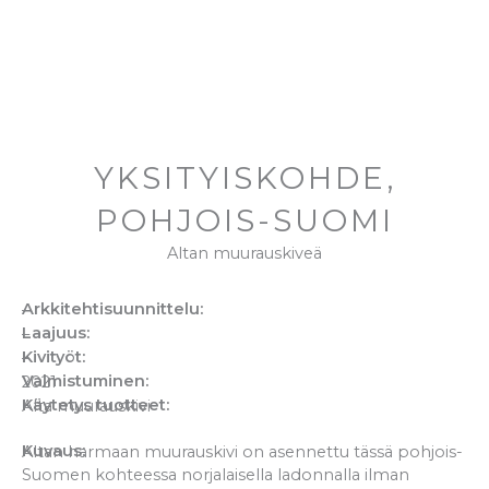
YKSITYISKOHDE,
POHJOIS-SUOMI
Altan muurauskiveä
Arkkitehtisuunnittelu:
–
Laajuus:
–
Kivityöt:
–
Valmistuminen:
2021
Käytetys tuotteet:
Alta muurauskivi
Kuvaus:
Altan harmaan muurauskivi on asennettu tässä pohjois-
Suomen kohteessa norjalaisella ladonnalla ilman