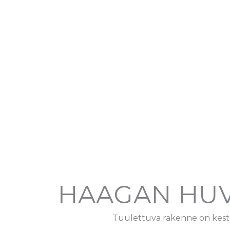
HAAGAN HUVI
Tuulettuva rakenne on kestä