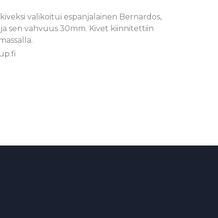
eksi valikoitui espanjalainen Bernardos,
 ja sen vahvuus 30mm. Kivet kiinnitettiin
massalla.
p.fi