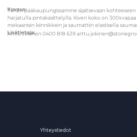
Kuvaus:
Tähän pääkaupungissamme sijaitsevaan kohteeseen kiv
harjatulla pintakäsittelyllä. Kiven koko on 300xvapaa
mekaanisin kiinnikkein ja saumattiin elastisella sauma
Lisätietoja:
Arttu Jokinen 0400 818 639 arttu.jokinen@stonegrou
Yhteystiedot