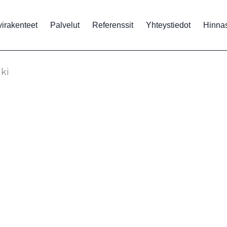
virakenteet
Palvelut
Referenssit
Yhteystiedot
Hinna
ki