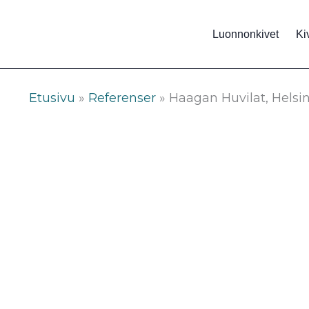
Siirry
sisältöön
Luonnonkivet
Ki
Etusivu
»
Referenser
»
Haagan Huvilat, Helsin